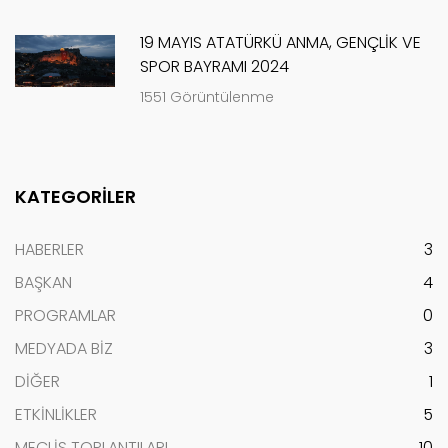
19 MAYIS ATATÜRKÜ ANMA, GENÇLİK VE
SPOR BAYRAMI 2024
1551 Görüntülenme
KATEGORİLER
HABERLER
3
BAŞKAN
4
PROGRAMLAR
0
MEDYADA BİZ
3
DİĞER
1
ETKİNLİKLER
5
MECLİS TOPLANTILARI
10